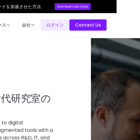
ードを加速させた方法
ース
会社
ログイン
Contact Us
世代研究室の
to digital
ragmented tools with a
 across R&D, IT, and