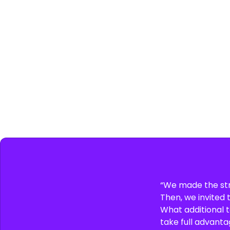
“We made the strat
Then, we invited 
What additional 
take full advanta