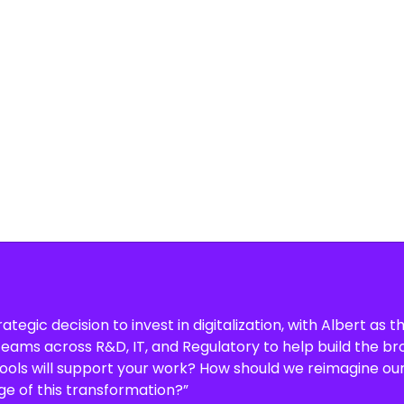
egic decision to invest in digitalization, with Albert as t
teams across R&D, IT, and Regulatory to help build the bro
tools will support your work? How should we reimagine ou
ge of this transformation?”