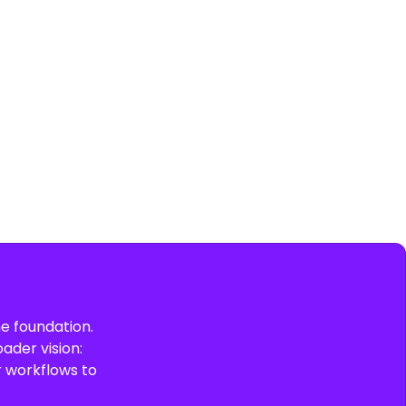
he foundation.
ader vision:
r workflows to